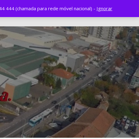
44 444 (chamada para rede móvel nacional) -
Ignorar
line
Eventos
Contactos