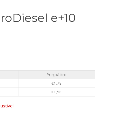
roDiesel e+10
Preço/Litro
€
1,78
€
1,58
ustivel