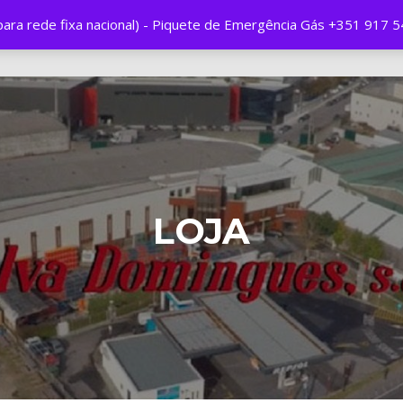
ra rede fixa nacional) - Piquete de Emergência Gás +351 917 5
Produtos e Serviços
Encomendas On
LOJA