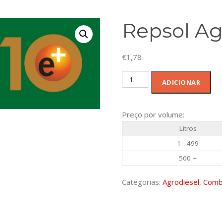
Repsol Ag
€
1,78
Quantidade
ADICIONAR
de
Repsol
AgroDiesel
Preço por volume:
e+10
Litros
1 - 499
500 +
Categorias:
Agrodiesel
,
Comb