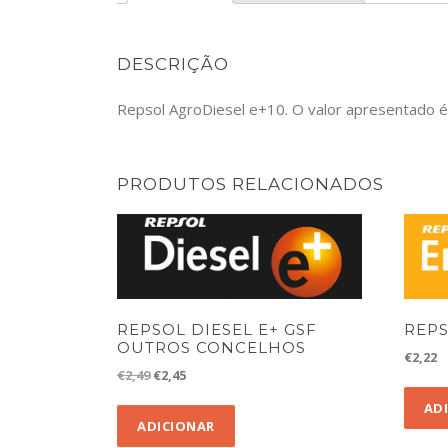
DESCRIÇÃO
Repsol AgroDiesel e+10. O valor apresentado é p
PRODUTOS RELACIONADOS
REPSOL DIESEL E+ GSF
REP
OUTROS CONCELHOS
€
2,22
O
O
€
2,49
€
2,45
preço
preço
AD
original
atual
ADICIONAR
era:
é: