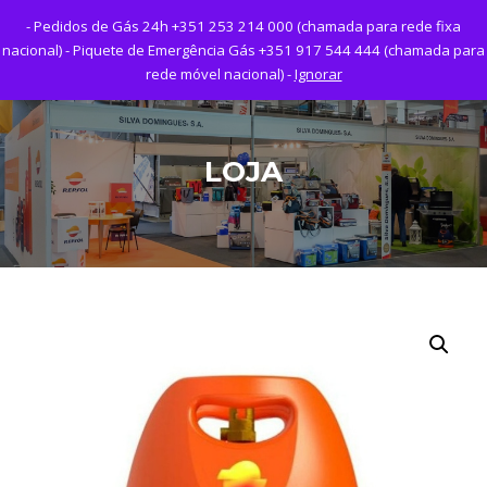
Saltar
- Pedidos de Gás 24h +351 253 214 000 (chamada para rede fixa
para
Menu
nacional) - Piquete de Emergência Gás +351 917 544 444 (chamada para
o
rede móvel nacional) -
Ignorar
conteúdo
LOJA