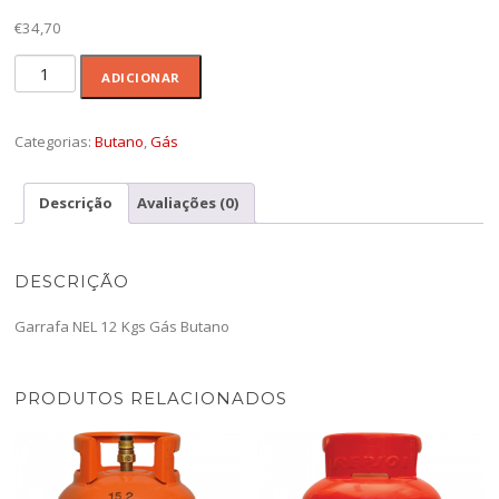
€
34,70
Quantidade
ADICIONAR
de
NEL
12
Categorias:
Butano
,
Gás
Kgs
Gás
Descrição
Avaliações (0)
Butano
DESCRIÇÃO
Garrafa NEL 12 Kgs Gás Butano
PRODUTOS RELACIONADOS