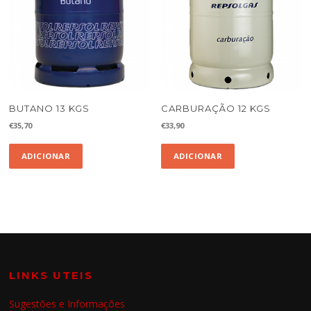
BUTANO 13 KGS
CARBURAÇÃO 12 KGS
€
35,70
€
33,90
ADICIONAR
ADICIONAR
LINKS UTEIS
Sugestões e Informações