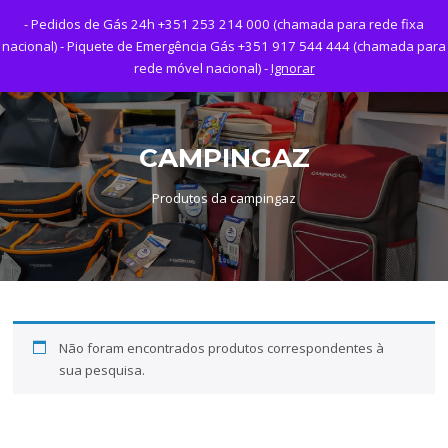
Saltar
- Pedidos de Gás 24h +351 253 214 000 (chamada para rede fixa
para
Menu
nacional) - Piquete de Emergência Gás +351 917 544 444 (chamada para
o
rede móvel nacional) -
Ignorar
conteúdo
CAMPINGAZ
Produtos da campingaz
Não foram encontrados produtos correspondentes à
sua pesquisa.